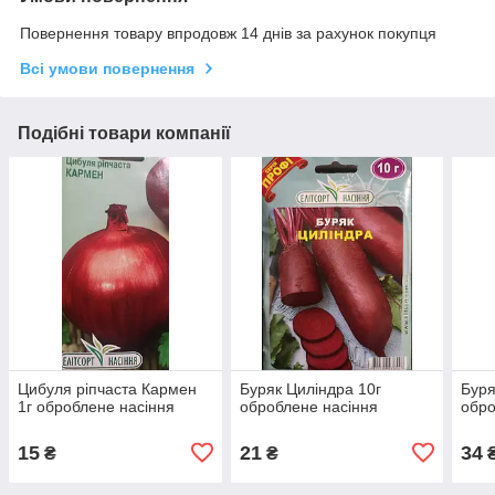
Повернення товару впродовж 14 днів за рахунок покупця
Всі умови повернення
Подібні товари компанії
Цибуля ріпчаста Кармен
Буряк Циліндра 10г
Буря
1г оброблене насіння
оброблене насіння
обро
15
21
34
₴
₴