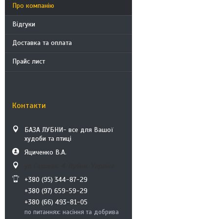
Про компанію
Відгуки
Доставка та оплата
Прайс лист
Контакти
БАЗА ЛУБНИ- все для Вашої
худоби та птиці
Яциченко В.А.
ул.Садовая, 4, Лубни, Україна
+380 (95) 344-87-29
+380 (97) 659-59-29
+380 (66) 493-81-05
по питаннях: насіння та добрива