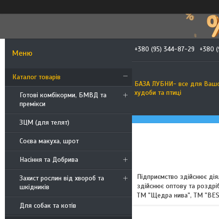
+380 (95) 344-87-29
+380 (
Каталог товарів
БАЗА ЛУБНИ- все для Ваш
худоби та птиці
Готові комбікорми, БМВД та
премікси
ЗЦМ (для телят)
Соєва макуха, шрот
Насіння та Добрива
Підприємство здійснює діял
Захист рослин від хвороб та
здійснює оптову та роздрі
шкідників
ТМ "Щедра нива", ТМ "BES
Для собак та котів