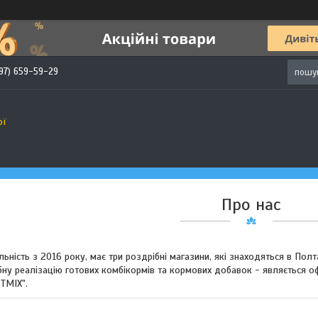
97) 659-59-29
ої
Про нас
ьність з 2016 року, має три роздрібні магазини, які знаходяться в Полт
бну реалізацію готових комбікормів та кормових добавок - являється 
TMIX".