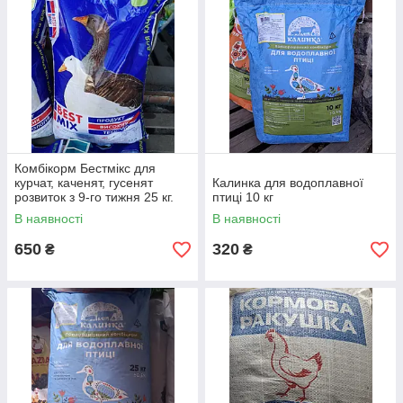
Комбікорм Бестмікс для
курчат, каченят, гусенят
Калинка для водоплавної
розвиток з 9-го тижня 25 кг.
птиці 10 кг
В наявності
В наявності
650
320
₴
₴