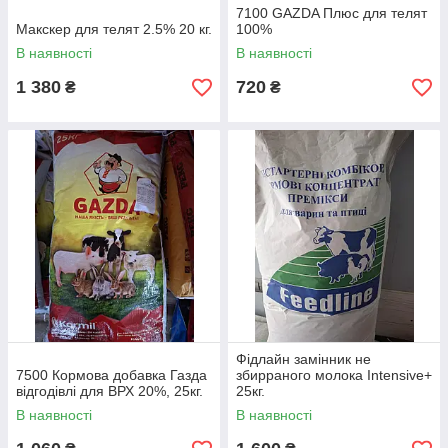
7100 GAZDA Плюс для телят
Макскер для телят 2.5% 20 кг.
100%
В наявності
В наявності
1 380
720
₴
₴
Фідлайн замінник не
7500 Кормова добавка Газда
збирраного молока Intensive+
відгодівлі для ВРХ 20%, 25кг.
25кг.
В наявності
В наявності