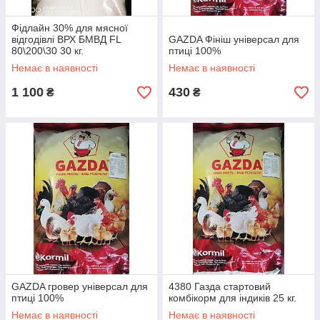
Фідлайн 30% для мясної
відгодівлі ВРХ БМВД FL
GAZDA Фініш універсал для
80\200\30 30 кг.
птиці 100%
Немає в наявності
Немає в наявності
1 100
430
₴
₴
GAZDA гровер універсал для
4380 Газда стартовий
птиці 100%
комбікорм для індиків 25 кг.
Немає в наявності
Немає в наявності