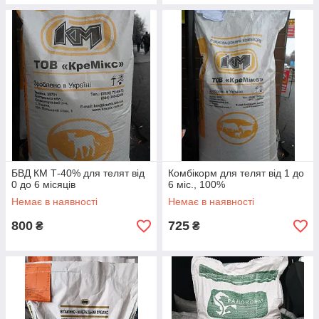
БВД КМ Т-40% для телят від
Комбікорм для телят від 1 до
0 до 6 місяців
6 міс., 100%
Немає в наявності
Немає в наявності
800
725
₴
₴