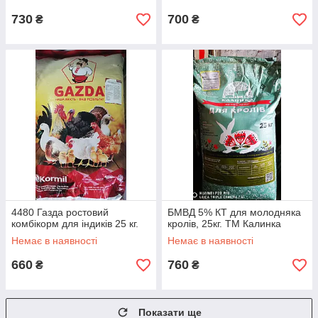
730
700
₴
₴
4480 Газда ростовий
БМВД 5% КТ для молодняка
комбікорм для індиків 25 кг.
кролів, 25кг. ТМ Калинка
Немає в наявності
Немає в наявності
660
760
₴
₴
Показати ще