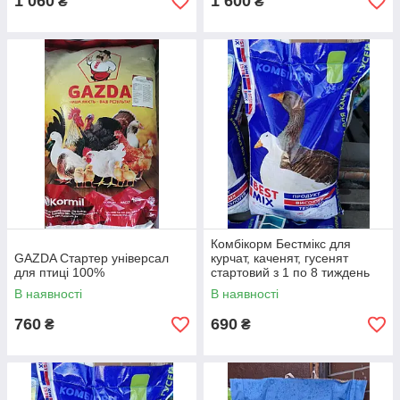
1 060
1 600
₴
₴
Комбікорм Бестмікс для
GAZDA Стартер універсал
курчат, каченят, гусенят
для птиці 100%
стартовий з 1 по 8 тиждень
25кг.
В наявності
В наявності
760
690
₴
₴