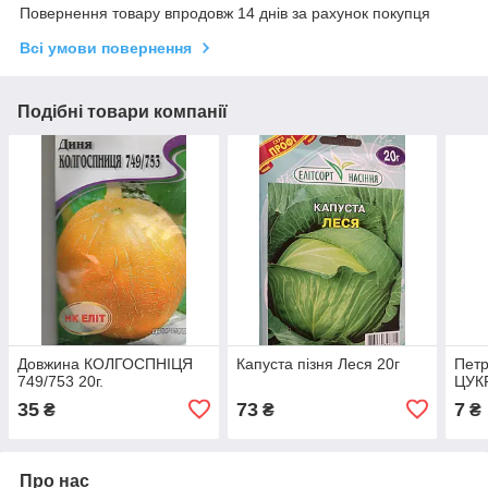
Повернення товару впродовж 14 днів за рахунок покупця
Всі умови повернення
Подібні товари компанії
Довжина КОЛГОСПНІЦЯ
Капуста пізня Леся 20г
Петр
749/753 20г.
ЦУКР
35
73
7
₴
₴
₴
Про нас