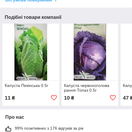
Всі умови повернення
Подібні товари компанії
Капуста Пекінська 0.5г
Капуста червоноголова
Капу
рання Топаз 0.5г
11
10
47
₴
₴
Про нас
99% позитивних з 176 відгуків за рік