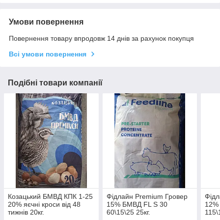
Умови повернення
Повернення товару впродовж 14 днів за рахунок покупця
Всі умови повернення
Подібні товари компанії
Козацький БМВД КПК 1-25
Фідлайн Premium Гровер
Фідл
20% яєчні кроси від 48
15% БМВД FL S 30
12%
тижнів 20кг.
60\15\25 25кг.
115\