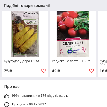
Подібні товари компанії
Кукурудза Добра F1 5г
Редиска Селеста F1 2 гр.
Куку
20г.
75
42
16
₴
₴
Про нас
99% позитивних з 176 відгуків за рік
Працює з 06.12.2017