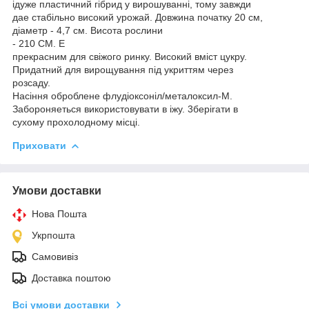
ідуже пластичний гібрид у вирошуваннi, тому завжди
дае стабільно високий урожай. Довжина початку 20 см,
діаметр - 4,7 см. Висота рослини
- 210 CM. E
прекрасним для свіжого ринку. Високий вміст цукру.
Придатний для вирощування під укриттям через
розсаду.
Насіння оброблене флудіоксоніл/металоксил-М.
Забороняеться використовувати в іжу. 3берiraти в
сухому прохолодному місці.
Приховати
Умови доставки
Нова Пошта
Укрпошта
Самовивіз
Доставка поштою
Всі умови доставки