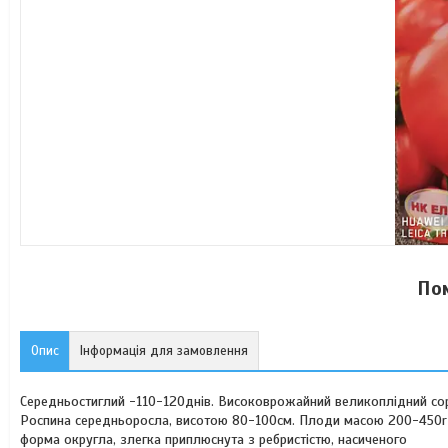
Пом
Опис
Інформація для замовлення
Середньостиглий -110-120днів. Високоврожайний великоплідний сор
Роспина середньоросла, висотою 80-100см. Плоди масою 200-450r
форма округла, злегка приплюснута з ребристістю, насиченого