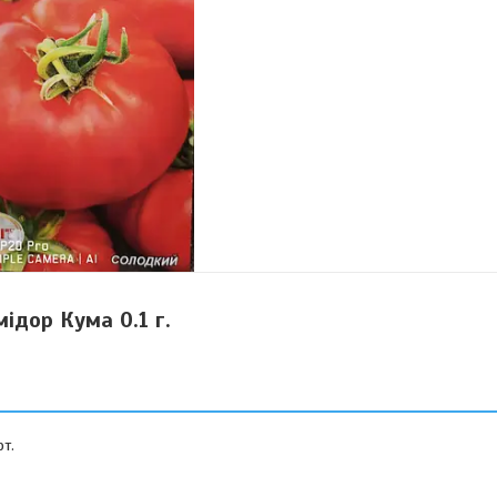
ідор Кума 0.1 г.
т.