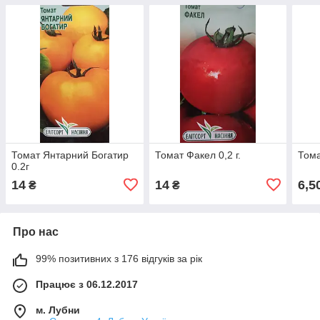
Томат Янтарний Богатир
Томат Факел 0,2 г.
Тома
0.2г
14
14
6,5
₴
₴
Про нас
99% позитивних з 176 відгуків за рік
Працює з 06.12.2017
м. Лубни