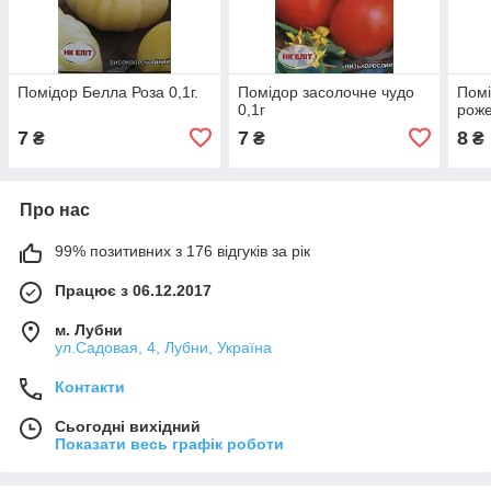
Помідор Белла Роза 0,1г.
Помідор засолочне чудо
Помі
0,1г
роже
7
7
8
₴
₴
₴
Про нас
99% позитивних з 176 відгуків за рік
Працює з 06.12.2017
м. Лубни
ул.Садовая, 4, Лубни, Україна
Контакти
Сьогодні вихідний
Показати весь графік роботи