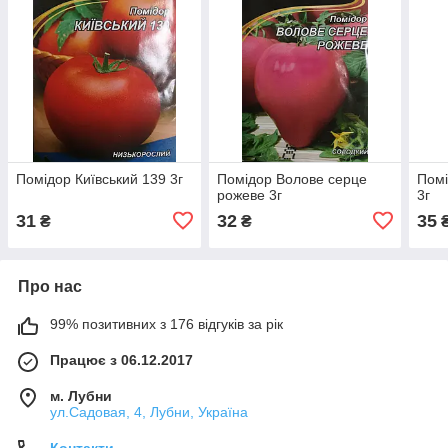
Помідор Київський 139 3г
Помідор Волове серце
Помі
рожеве 3г
3г
31
32
35
₴
₴
Про нас
99% позитивних з 176 відгуків за рік
Працює з 06.12.2017
м. Лубни
ул.Садовая, 4, Лубни, Україна
Контакти