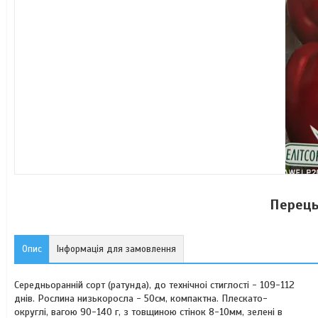
Перець
Опис
Інформація для замовлення
Середньоранній сорт (ратунда), до технічноі стиглості - 109-112
днів. Рослина низькоросла - 50см, компактна. Плескато-
округлі, вагою 90-140 г, з товщиною стінок 8-10мм, зелені в