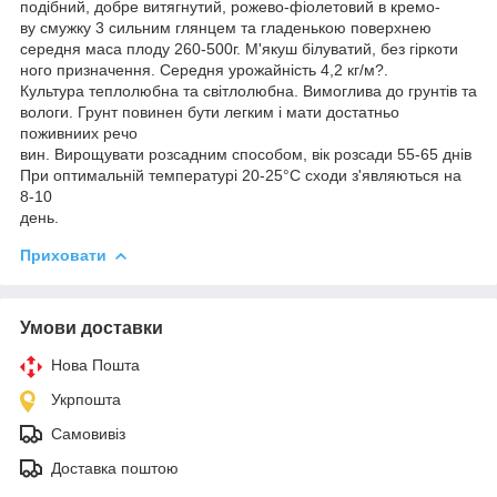
подібний, добре витягнутий, рожево-фіолетовий в кремо-
ву смужку 3 сильним глянцем та гладенькою поверхнею
середня маса плоду 260-500г. М'якуш білуватий, без гіркоти
ного призначення. Середня урожайність 4,2 кг/м?.
Культура теплолюбна та світлолюбна. Вимоглива до грунтів та
вологи. Грунт повинен бути легким і мати достатньо
поживниих речо
вин. Вирощувати розсадним способом, вiк розсади 55-65 днів
При оптимальній температурі 20-25°C сходи з'являються нa
8-10
день.
Приховати
Умови доставки
Нова Пошта
Укрпошта
Самовивіз
Доставка поштою