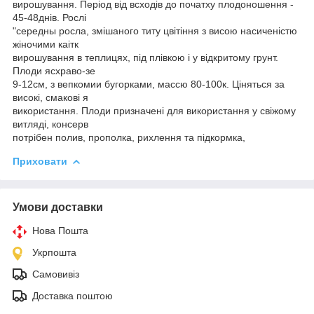
вирошування. Період від всходів до початху плодоношення -
45-48днів. Рослі
"середны росла, змішаного титу цвітіння з висою насиченістю
жіночими каітк
вирошування в теплицях, під плівкою і у відкритому грунт.
Плоди ясхраво-зе
9-12см, з вепкомии бугорками, массю 80-100к. Ціняться за
високі, смакові я
використання. Плоди призначені для використання у свіжому
витляді, консерв
потрібен полив, прополка, рихлення та підкормка,
Приховати
Умови доставки
Нова Пошта
Укрпошта
Самовивіз
Доставка поштою