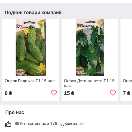
Подібні товари компанії
Огірок Роднічок F1 15 нас.
Огірок Деткі на веткі F1 15
Огір
нас.
8
15
7
₴
₴
₴
Про нас
99% позитивних з 176 відгуків за рік