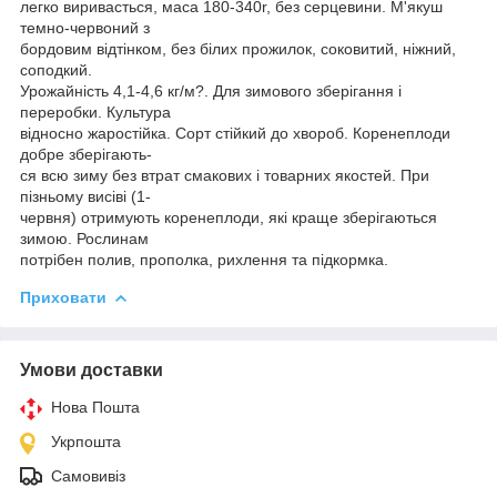
легко виривасться, маса 180-340r, без серцевини. М'якуш
темно-червоний з
бордовим відтінком, без білих прожилок, соковитий, ніжний,
соподкий.
Урожайність 4,1-4,6 кг/м?. Для зимового зберігання і
переробки. Культура
відносно жаростійка. Сорт стійкий до хвороб. Коренеплоди
добре зберігають-
ся всю зиму без втрат смакових і товарних якостей. При
пізньому висiві (1-
червня) отримують коренеплоди, які краще зберігаються
зимою. Рослинам
потрібен полив, прополка, рихлення та підкормка.
Приховати
Умови доставки
Нова Пошта
Укрпошта
Самовивіз