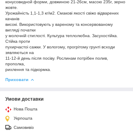
конусовидной форми, довжиною 21-26см, масою 235r, зерно
жовте.
Урожайність 1,1-1,3 кг/м2. Смакові якості свіжо відварених
качанів
високі. Використовують у вареному та консервованому
вигляді початки
у молочній стиглості. Культура теплолюбна. Засухостійка.
Стійка проти
пухирчастоі сажки. У вологому, прогрітому грунті всходи
зявляються на
11-12-й день після посіву. Рослинам потрібен полив,
прополка,
рихлення та підкормка.
Приховати
Умови доставки
Нова Пошта
Укрпошта
Самовивіз