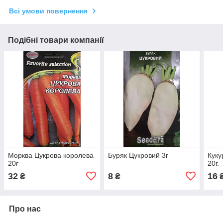
Всі умови повернення
Подібні товари компанії
Морква Цукрова королева
Буряк Цукровий 3г
Куку
20г
20г.
32
8
16
₴
₴
Про нас