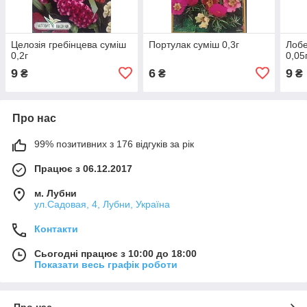
Целозія гребінцева суміш
Портулак суміш 0,3г
Лобе
0,2г
0,05
9
6
9
₴
₴
₴
Про нас
99% позитивних з 176 відгуків за рік
Працює з 06.12.2017
м. Лубни
ул.Садовая, 4, Лубни, Україна
Контакти
Сьогодні працює з 10:00 до 18:00
Показати весь графік роботи
Про нас