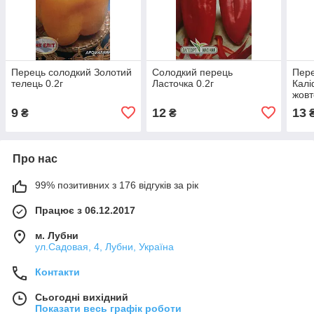
Перець солодкий Золотий
Солодкий перець
Пере
телець 0.2г
Ласточка 0.2г
Калі
жовт
9
12
13
₴
₴
Про нас
99% позитивних з 176 відгуків за рік
Працює з 06.12.2017
м. Лубни
ул.Садовая, 4, Лубни, Україна
Контакти
Сьогодні вихідний
Показати весь графік роботи