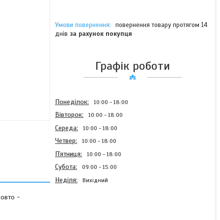
повернення товару протягом 14
днів
за рахунок покупця
Графік роботи
Понеділок
10:00
18:00
Вівторок
10:00
18:00
Середа
10:00
18:00
Четвер
10:00
18:00
Пʼятниця
10:00
18:00
Субота
09:00
15:00
Неділя
Вихідний
жовто -