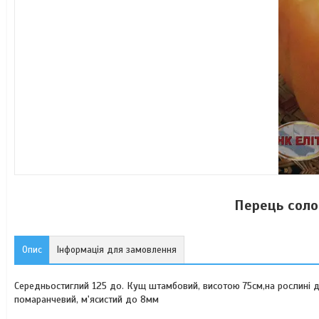
Перець соло
Опис
Інформація для замовлення
Середньостиглий 125 до. Кущ штамбовий, висотою 75см,на рослині д
помаранчевий, м'ясистий до 8мм