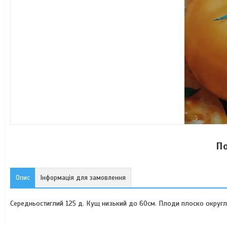
По
Опис
Інформація для замовлення
Середньостиглий 125 д. Кущ низький до 60см. Плоди плоско округло