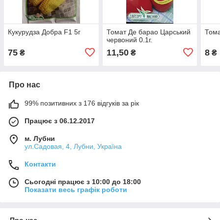
Кукурудза Добра F1 5г
Томат Де барао Царський
Тома
червоний 0.1г.
75
11,50
8
₴
₴
₴
Про нас
99% позитивних з 176 відгуків за рік
Працює з 06.12.2017
м. Лубни
ул.Садовая, 4, Лубни, Україна
Контакти
Сьогодні працює з 10:00 до 18:00
Показати весь графік роботи
Про нас