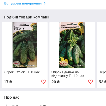
Всі умови повернення
Подібні товари компанії
Огірок Зятьок F1 10нас.
Огірок Бджілка на
Пере
відпочинку F1 10 нас.
17
20
52
₴
₴
Про нас