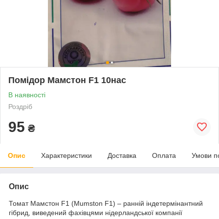
Помідор Мамстон F1 10нас
В наявності
Роздріб
95
₴
Опис
Характеристики
Доставка
Оплата
Умови п
Опис
Томат Мамстон F1 (Mumston F1) – ранній індетермінантний
гібрид, виведений фахівцями нідерландської компанії