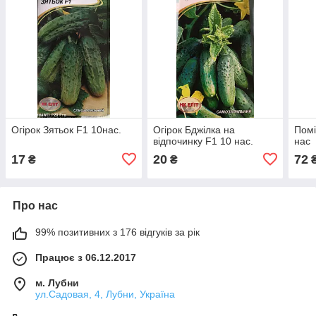
Огірок Зятьок F1 10нас.
Огірок Бджілка на
Помі
відпочинку F1 10 нас.
нас
17
20
72
₴
₴
Про нас
99% позитивних з 176 відгуків за рік
Працює з 06.12.2017
м. Лубни
ул.Садовая, 4, Лубни, Україна