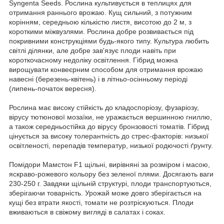
Syngenta Seeds. Рослина культивується в теплицях для
отримання раннього врожаю. Кущ сильний, з потужним
корінням, середньою кількістю листя, висотою до 2 м, з
короткими міжвузлями. Рослина добре розвивається під
покривними конструкціями будь-якого типу. Культура любить
світлі ділянки, але добре зав'язує плоди навіть при
короткочасному недоліку освітлення. Гібрид можна
вирощувати конвеєрним способом для отримання врожаю
навесні (березень-квітень) і в літньо-осінньому періоді
(липень-початок вересня).
Рослина має високу стійкість до кладоспоріозу, фузаріозу,
вірусу тютюнової мозаїки, не уражається вершинною гниллю,
а також середньостійка до вірусу бронзовості томатів. Гібрид
цінується за високу толерантність до стрес-факторів: низької
освітленості, перепадів температур, низької родючості ґрунту.
Помідори Мамстон F1 щільні, вирівняні за розміром і масою,
яскраво-рожевого кольору без зеленої плями. Досягають ваги
230-250 г. Завдяки щільній структурі, плоди транспортуються,
зберігаючи товарність. Урожай може довго зберігається на
кущі без втрати якості, томати не розтріскуються. Плоди
вживаються в свіжому вигляді в салатах і соках.