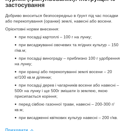
застосування
Добриво вноситься безпосередньо в ґрунт під час посадки
або перекопування (оранки) землі, навесні або восени.
Орієнтовні норми внесення:
при посадці картоплі – 100 г на лунку;
при висаджуванні овочевих та ягідних культур – 150
г/кв.м;
при посадці винограду – приблизно 100 г удобрення
на лунку;
при оранці або перекопуванні землі восени – 20
кг/100 кв.м ділянки;
при посадці дерев і чагарників восени або навесні –
500г на лунку і ще 500г змішати із землею, якою
присипається коріння;
перед сівбою газонної трави, навесні – 200-300 г/
кв.м;
при висадженні квіткових культур навесні – 200 г/кв.
Приховати