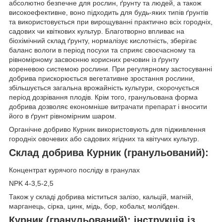
абсолютно безпечне для рослин, ґрунту та людей, а також
високоефективне, воно підходить для будь-яких типів ґрунтів
та використовується при вирощуванні практично всіх городніх,
садових чи квіткових культур. Благотворно впливає на
біохімічний склад ґрунту, нормалізує кислотність, зберігає
баланс вологи в період посухи та сприяє своєчасному та
рівномірному засвоєнню корисних речовин із ґрунту
кореневою системою рослини. При регулярному застосуванні
добрива прискорюється вегетативне зростання рослини,
збільшується загальна врожайність культури, скорочується
період дозрівання плодів. Крім того, гранульована форма
добрива дозволяє економніше витрачати препарат і вносити
його в ґрунт рівномірним шаром.
Органічне добриво Курник використовують для підживлення
городніх овочевих або садових ягідних та квітучих культур.
Склад добрива Курник (гранульований):
Концентрат курячого посліду в гранулах
NPK 4-3,5-2,5
Також у складі добрива міститься залізо, кальцій, магній,
марганець, сірка, цинк, мідь, бор, кобальт, молібден.
Курник (гранульований): інструкція із