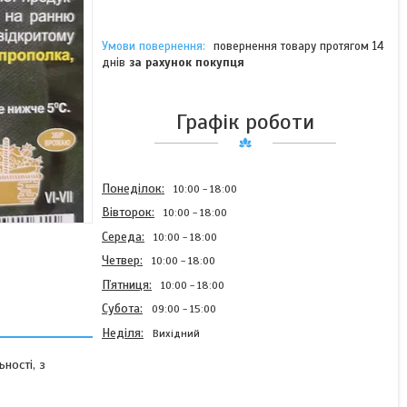
повернення товару протягом 14
днів
за рахунок покупця
Графік роботи
Понеділок
10:00
18:00
Вівторок
10:00
18:00
Середа
10:00
18:00
Четвер
10:00
18:00
Пʼятниця
10:00
18:00
Субота
09:00
15:00
Неділя
Вихідний
ності, з