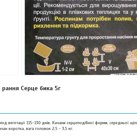
 рання Серце бика 5г
іод вегетації 115-130 днів. Качани серцеподібної форми, середньої щіль
чан коротка, вага головок 2,5 - 3,5 кг.