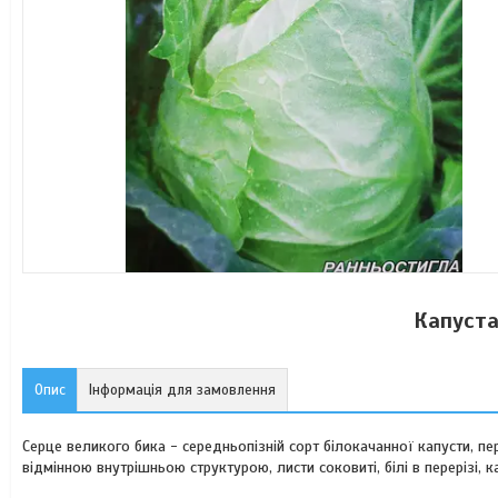
Капуста
Опис
Інформація для замовлення
Серце великого бика - середньопізній сорт білокачанної капусти, пер
відмінною внутрішньою структурою, листи соковиті, білі в перерізі, ка