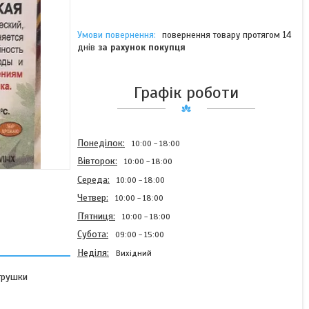
повернення товару протягом 14
днів
за рахунок покупця
Графік роботи
Понеділок
10:00
18:00
Вівторок
10:00
18:00
Середа
10:00
18:00
Четвер
10:00
18:00
Пʼятниця
10:00
18:00
Субота
09:00
15:00
Неділя
Вихідний
етрушки