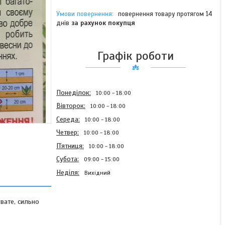
повернення товару протягом 14
днів
за рахунок покупця
Графік роботи
Понеділок
10:00
18:00
Вівторок
10:00
18:00
Середа
10:00
18:00
Четвер
10:00
18:00
Пʼятниця
10:00
18:00
Субота
09:00
15:00
Неділя
Вихідний
вате, сильно