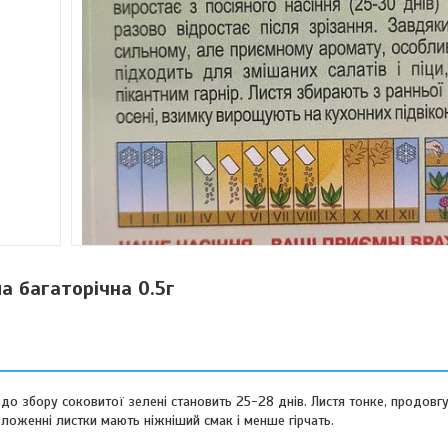
а багаторічна 0.5г
до збору соковитої зелені становить 25-28 днів. Листя тонке, продовгу
оложенні листки мають ніжніший смак і менше гірчать.