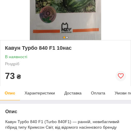
Кавун Турбо 840 F1 10нас
В наявності
Роздріб
73
₴
Опис
Характеристики
Доставка
Оплата
Умови п
Опис
Кавун Турбо 840 F1 (Turbo 840F1) — ранній, невибагливий
гібрид типу Кримсон Світ, від відомого насіннєвого бренду