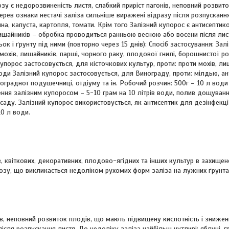
зу є недорозвиненість листя, слабкий приріст пагонів, неповний розвит
рев ознаки нестачі заліза сильніше виражені відразу після розпусканн
ина, капуста, картопля, томати. Крім того Залізний купорос є антисептико
 лишайників – обробка проводиться ранньою весною або восени після ли
 і ґрунту під ними (повторно через 15 днів): Спосіб застосування: Зал
 мохів, лишайників, парші, чорного раку, плодової гнилі, борошнистої ро
упорос застосовується, для кісточкових культур, проти: проти мохів, лиш
 води Залізний купорос застосовується, для Винограду, проти: мілдью, а
оградної подушечниці, оїдіуму та ін. Робочий розчин: 500г – 10 л води
ння залізним купоросом – 5-10 грам на 10 літрів води, полив дощуван
саду. Залізний купорос використовується, як антисептик для дезінфекці
10 л води.
ів, квіткових, декоративних, плодово-ягідних та інших культур в захищен
розу, що викликається недоліком рухомих форм заліза на лужних ґрунта
ів, неповний розвиток плодів, що мають підвищену кислотність і знижен
сля розпускання листя. До недоліку заліза найбільш чутливі: яблуні, гр