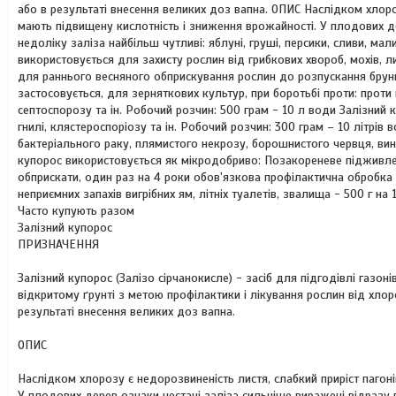
або в результаті внесення великих доз вапна. ОПИС Наслідком хлоро
мають підвищену кислотність і зниження врожайності. У плодових де
недоліку заліза найбільш чутливі: яблуні, груші, персики, сливи, мал
використовується для захисту рослин від грибкових хвороб, мохів,
для раннього весняного обприскування рослин до розпускання бруньок
застосовується, для зерняткових культур, при боротьбі проти: проти
септоспорозу та ін. Робочий розчин: 500 грам - 10 л води Залізний к
гнилі, клястероспоріозу та ін. Робочий розчин: 300 грам – 10 літрів
бактеріального раку, плямистого некрозу, борошнистого червця, вин
купорос використовується як мікродобриво: Позакореневе підживле
обприскати, один раз на 4 роки обов'язкова профілактична обробка 
неприємних запахів вигрібних ям, літніх туалетів, звалища - 500 г на 
Часто купують разом
Залізний купорос
ПРИЗНАЧЕННЯ
Залізний купорос (Залізо сірчанокисле) - засіб для підгодівлі газон
відкритому ґрунті з метою профілактики і лікування рослин від хло
результаті внесення великих доз вапна.
ОПИС
Наслідком хлорозу є недорозвиненість листя, слабкий приріст пагон
У плодових дерев ознаки нестачі заліза сильніше виражені відразу пі