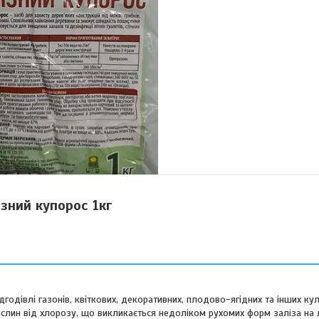
ізний купорос 1кг
годівлі газонів, квіткових, декоративних, плодово-ягідних та інших кул
рослин від хлорозу, що викликається недоліком рухомих форм заліза на