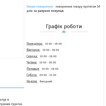
повернення товару протягом 14
днів
за рахунок покупця
Графік роботи
Понеділок
10:00
18:00
Вівторок
10:00
18:00
Середа
10:00
18:00
Четвер
10:00
18:00
Пʼятниця
10:00
18:00
Субота
09:00
15:00
Неділя
Вихідний
ьтур в
 лужних ґрунтах