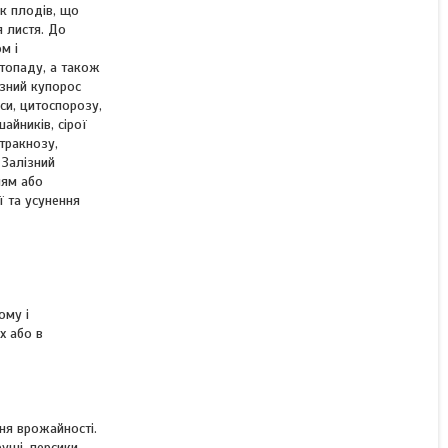
ок плодів, що
Залізний купорос 1кг
я листя. До
м і
стопаду, а також
ізний купорос
си, цитоспорозу,
Немає в наявності
айників, сірої
77 ₴
нтракнозу,
 Залізний
ням або
ї та усунення
ому і
х або в
ня врожайності.
уші, персики,