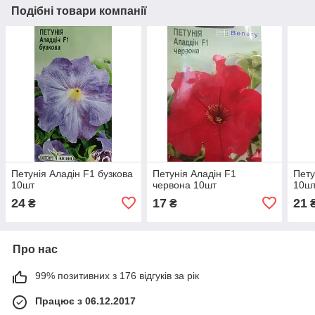
Подібні товари компанії
Петунія Аладін F1 бузкова
Петунія Аладін F1
Пету
10шт
червона 10шт
10ш
24
17
21
₴
₴
Про нас
99% позитивних з 176 відгуків за рік
Працює з 06.12.2017