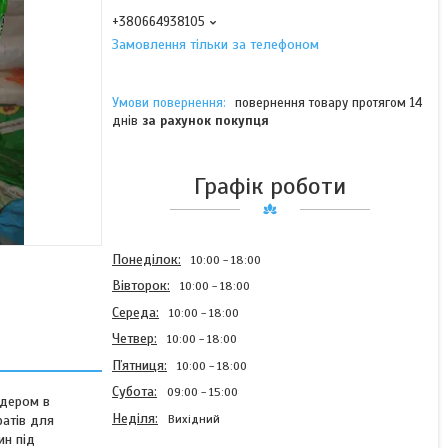
+380664938105
Замовлення тільки за телефоном
повернення товару протягом 14
днів
за рахунок покупця
Графік роботи
Понеділок
10:00
18:00
Вівторок
10:00
18:00
Середа
10:00
18:00
Четвер
10:00
18:00
Пʼятниця
10:00
18:00
Субота
09:00
15:00
ідером в
Неділя
Вихідний
ратів для
ин під