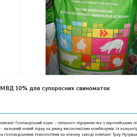
 БМВД 10% для супоросних свиноматок
омпанії Голландський корм – спільного підприємства з європейським л
– визнаний новий лідер на ринку високоякісних комбікормів та концент
за голландськими технологіями на новому заводі компанії Трау Нутриш