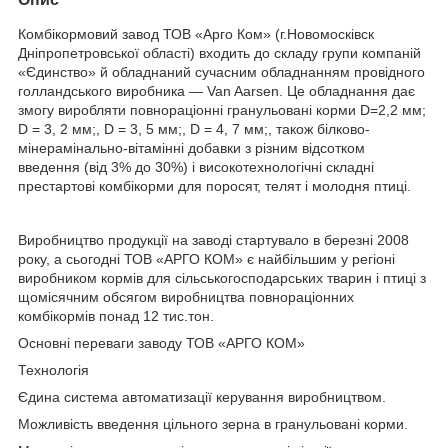
Комбікормовий завод ТОВ «Арго Ком» (г.Новомосківск
Дніпропетровської області) входить до складу групи компаній
«Єдинство» й обладнаний сучасним обладнанням провідного
голландського виробника — Van Aarsen. Це обладнання дає
змогу виробляти повнораціонні гранульовані корми D=2,2 мм;
D = 3, 2 мм;, D = 3, 5 мм;, D = 4, 7 мм;, також білково-
мінерамінально-вітамінні добавки з різним відсотком
введення (від 3% до 30%) і високотехнологічні складні
престартові комбікорми для поросят, телят і молодня птиці.
Виробництво продукції на заводі стартувало в березні 2008
року, а сьогодні ТОВ «АРГО КОМ» є найбільшим у регіоні
виробником кормів для сільськогосподарських тварин і птиці з
щомісячним обсягом виробництва повнораціонних
комбікормів понад 12 тис.тон.
Основні переваги заводу ТОВ «АРГО КОМ»
Технологія
Єдина система автоматизації керування виробництвом.
Можливість введення цільного зерна в гранульовані корми.