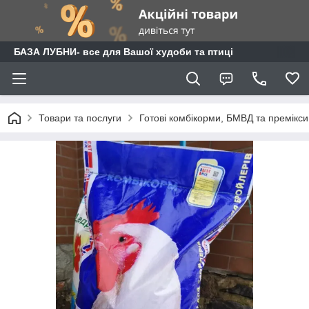
БАЗА ЛУБНИ- все для Вашої худоби та птиці
Товари та послуги
Готові комбікорми, БМВД та премікси