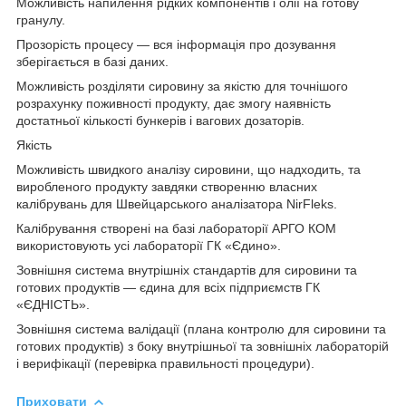
Можливість напилення рідких компонентів і олії на готову
гранулу.
Прозорість процесу — вся інформація про дозування
зберігається в базі даних.
Можливість розділяти сировину за якістю для точнішого
розрахунку поживності продукту, дає змогу наявність
достатньої кількості бункерів і вагових дозаторів.
Якість
Можливість швидкого аналізу сировини, що надходить, та
виробленого продукту завдяки створенню власних
калібрувань для Швейцарського аналізатора NirFleks.
Калібрування створені на базі лабораторії АРГО КОМ
використовують усі лабораторії ГК «Єдино».
Зовнішня система внутрішніх стандартів для сировини та
готових продуктів — єдина для всіх підприємств ГК
«ЄДНІСТЬ».
Зовнішня система валідації (плана контролю для сировини та
готових продуктів) з боку внутрішньої та зовнішніх лабораторій
і верифікації (перевірка правильності процедури).
Приховати