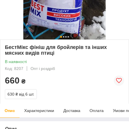
БестМікс фініш для бройлерів та інших
мясних видів птиці
В наявності
Код: 8207
Опт і роздріб
660
₴
630 ₴
від 6 шт.
Опис
Характеристики
Доставка
Оплата
Умови п
Опис