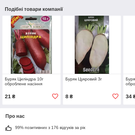
Подібні товари компанії
Буряк Циліндра 10г
Буряк Цукровий 3г
Буря
оброблене насіння
обро
21
8
34
₴
₴
Про нас
99% позитивних з 176 відгуків за рік