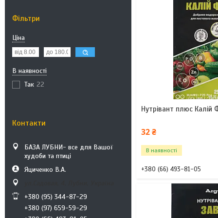
Фільтри
Ціна
В наявності
Так
22
Нутрівант плюс Калій Ф
Контакти
32 ₴
БАЗА ЛУБНИ- все для Вашої
В наявності
худоби та птиці
+380 (66) 493-81-05
Яциченко В.А.
ул.Садовая, 4, Лубни, Україна
+380 (95) 344-87-29
+380 (97) 659-59-29