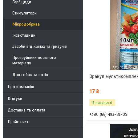
Гербіциди
Стимулятори
Мікродобрива
Інсектициди
Засоби від комах та гризунів
Протруйники посівного
матеріалу
Для собак та котів
Оракул мультикомплек
Про компанію
17 ₴
Відгуки
В наявності
Доставка та оплата
+380 (66) 493-81-05
Прайс лист