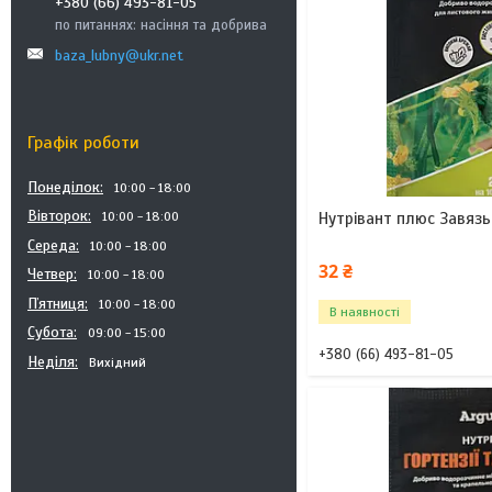
+380 (66) 493-81-05
по питаннях: насіння та добрива
baza_lubny@ukr.net
Графік роботи
Понеділок
10:00
18:00
Вівторок
10:00
18:00
Нутрівант плюс Завязь 
Середа
10:00
18:00
32 ₴
Четвер
10:00
18:00
Пʼятниця
10:00
18:00
В наявності
Субота
09:00
15:00
+380 (66) 493-81-05
Неділя
Вихідний