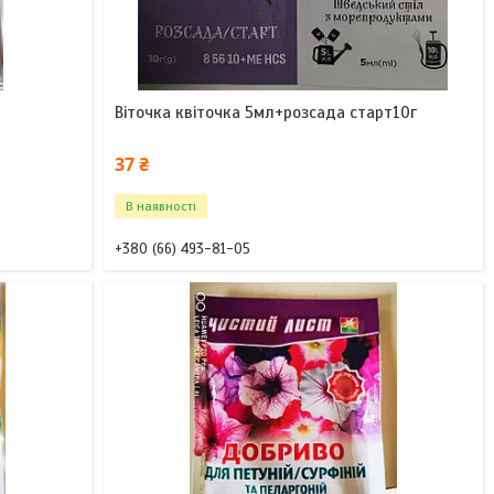
Віточка квіточка 5мл+розсада старт10г
37 ₴
В наявності
+380 (66) 493-81-05