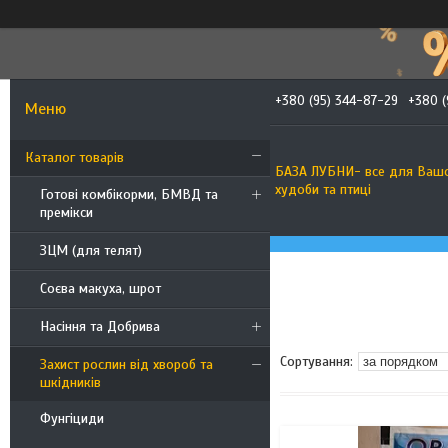
+380 (95) 344-87-29
+380 (
Каталог товарів
БАЗА ЛУБНИ- все для Ваш
худоби та птиці
Готові комбікорми, БМВД та
премікси
ЗЦМ (для телят)
Соєва макуха, шрот
Насіння та Добрива
Захист рослин від хвороб та
шкідників
Фунгіциди