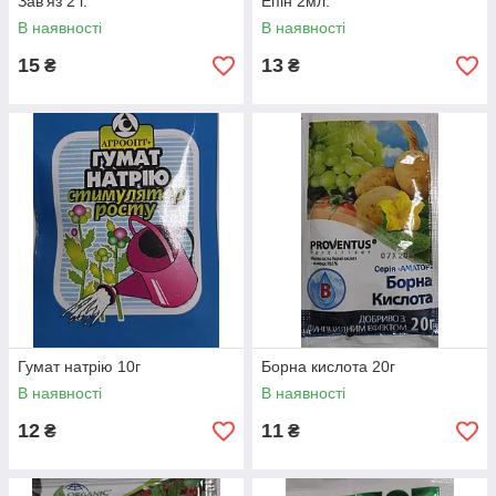
Зав'яз 2 г.
Епін 2мл.
В наявності
В наявності
15
13
₴
₴
Гумат натрію 10г
Борна кислота 20г
В наявності
В наявності
12
11
₴
₴