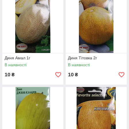
Диня Амал 1г
Диня Тітовка 2г
В наявності
В наявності
10
10
₴
₴