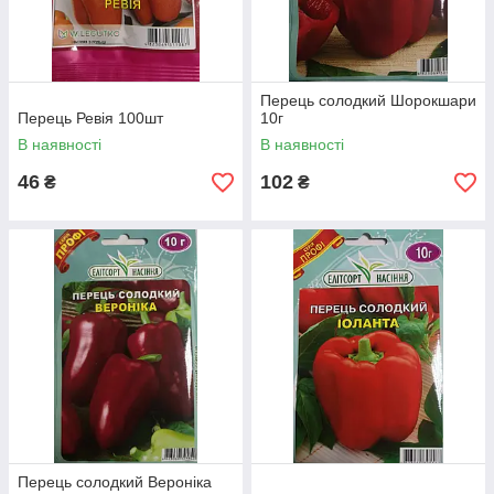
Перець солодкий Шорокшари
Перець Ревія 100шт
10г
В наявності
В наявності
46
102
₴
₴
Перець солодкий Вероніка