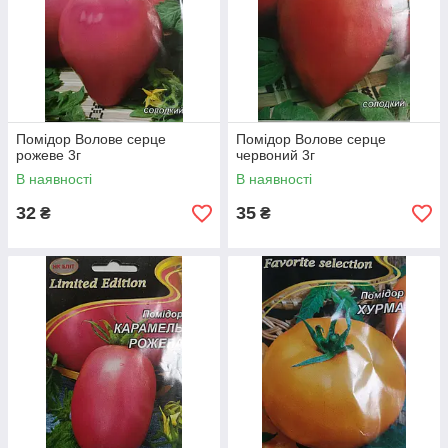
Помідор Волове серце
Помідор Волове серце
рожеве 3г
червоний 3г
В наявності
В наявності
32
35
₴
₴