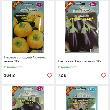
Перець солодкий Сонечко
жовте 10г
Баклажан Херсонський 10г
В наявності
В наявності
164
72
₴
₴