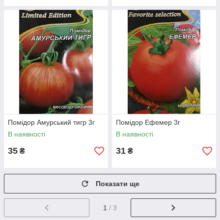
Помідор Амурський тигр 3г
Помідор Ефемер 3г
В наявності
В наявності
35
31
₴
₴
Показати ще
1
/ 3