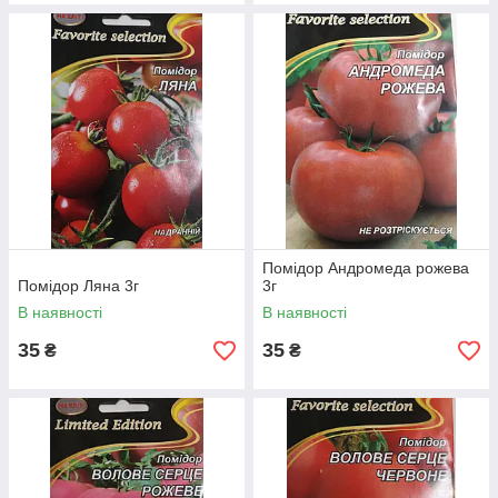
Помідор Андромеда рожева
Помідор Ляна 3г
3г
В наявності
В наявності
35
35
₴
₴